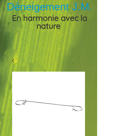
Déneigement J.M.
En harmonie avec la
nature