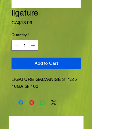
ligature
Price
CA$13.99
Quantity
*
Add to Cart
LIGATURE GALVANISÉ 3'' 1/2 x
16GA pk 100