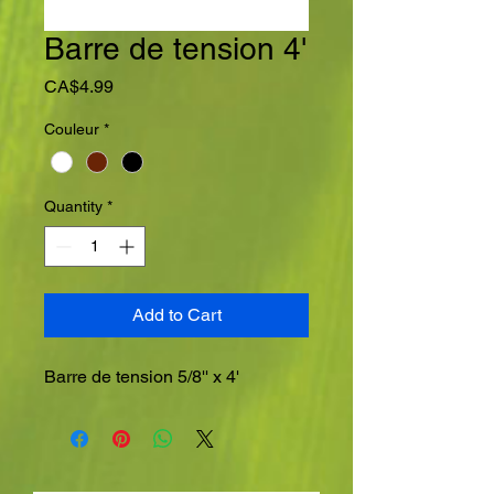
Barre de tension 4'
Price
CA$4.99
Couleur
*
Quantity
*
Add to Cart
Barre de tension 5/8'' x 4'