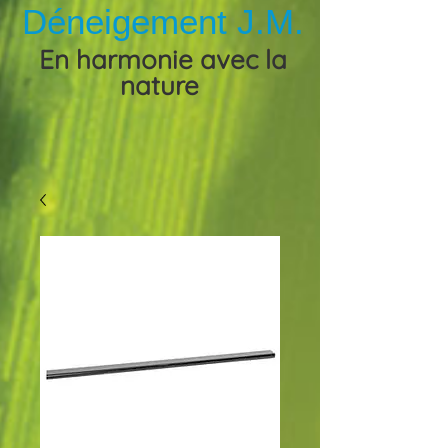
Déneigement J.M.
En harmonie avec la
nature