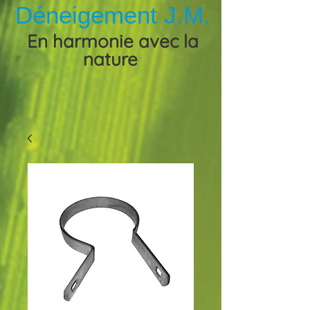
Déneigement J.M.
En harmonie avec la
nature