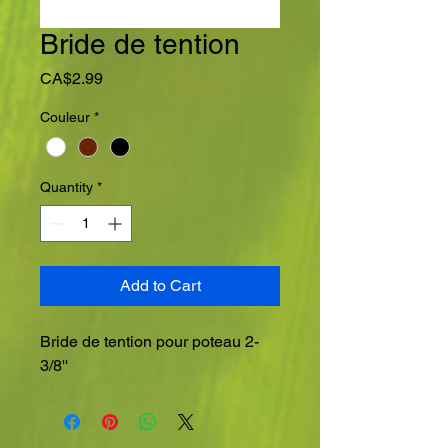
Bride de tention
Price
CA$2.99
Couleur
*
Quantity
*
Add to Cart
Bride de tention pour poteau 2-
3/8''