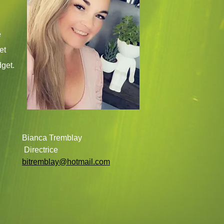
e
et
dget.
Bianca Tremblay
Directrice
bitremblay@hotmail.com